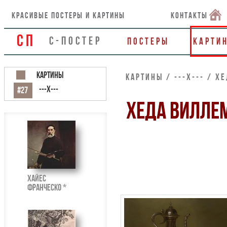
красивые постеры и картины
контакты
СП
С-ПОСТЕР
Постеры
Карти
Картины
Картины / ---Х--- / Х
---Х---
#27
ХЕДА ВИЛЛЕ
Хайес
Франческо *