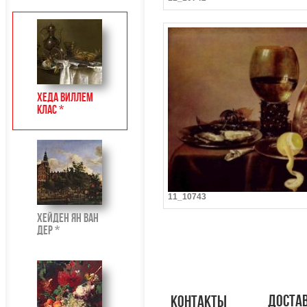
Хеда Виллем
Клас *
11_10743
Хейден Ян ван
дер *
доста
контакты