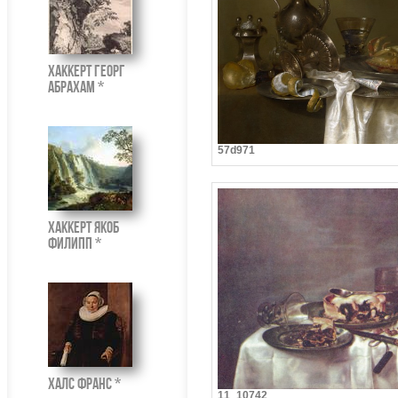
Хаккерт Георг
Абрахам *
57d971
Хаккерт Якоб
Филипп *
Халс Франс *
11_10742