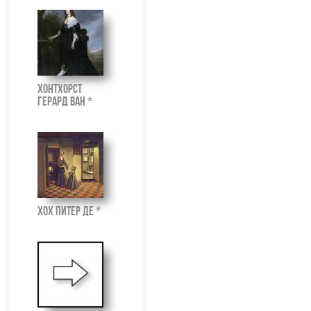
Хонтхорст
Герард ван *
Хох Питер де *