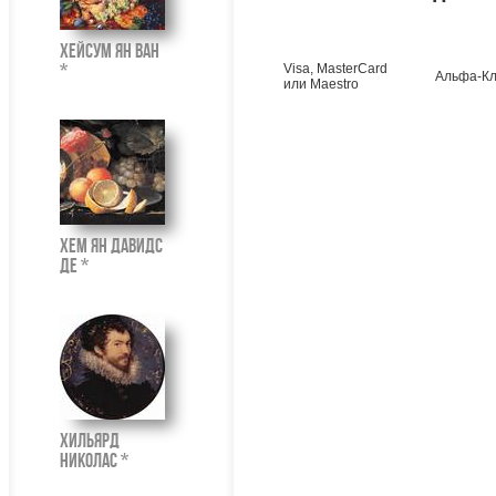
Хейсум Ян ван
*
Visa, MasterCard
Альфа-Кл
или Maestro
Хем Ян Давидс
де *
Хильярд
Николас *