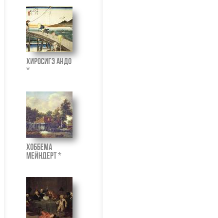
Хиросигэ Андо
*
Хоббема
Мейндерт *