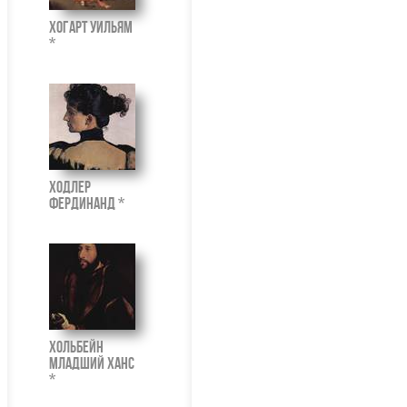
Хогарт Уильям
*
Ходлер
Фердинанд *
Хольбейн
Младший Ханс
*