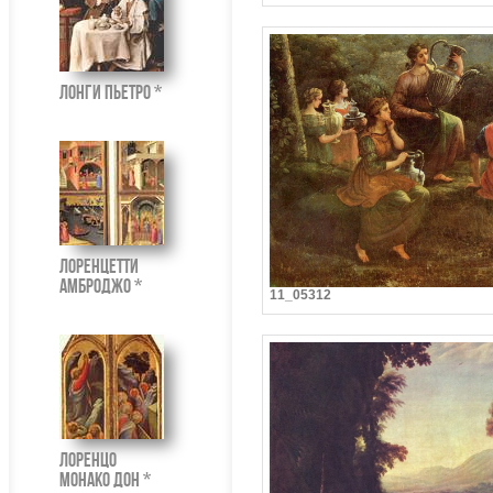
Лонги Пьетро *
Лоренцетти
Амброджо *
11_05312
Лоренцо
Монако Дон *