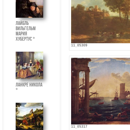
Лайбль
Вильгельм
Мария
Хубертус *
11_05309
Ланкре Никола
*
11_05317