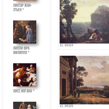
Лиотар Жан-
Этьен *
11_05323
Липпи Фра
Филиппо *
Лисс Иоганн *
11_05325