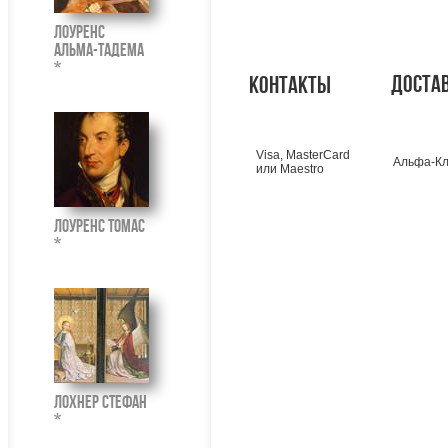
Лоуренс
Альма-Тадема
*
доста
контакты
Visa, MasterCard
Альфа-Кл
или Maestro
Лоуренс Томас
*
Лохнер Стефан
*