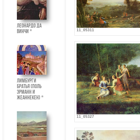
Леонардо да
11_05311
Винчи *
Лимбурги
братья (Поль
Эрманн и
Жеаннекен) *
11_05327