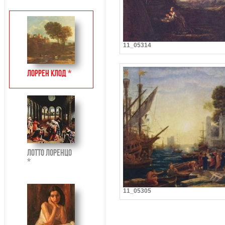
11_05314
Лоррен Клод *
Лотто Лоренцо
*
11_05305