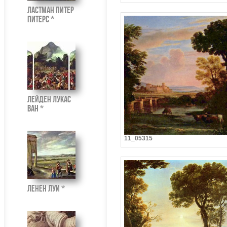
Ластман Питер
Питерс *
Лейден Лукас
ван *
11_05315
Ленен Луи *