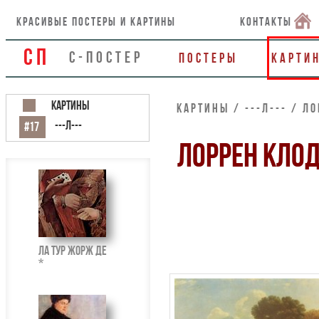
красивые постеры и картины
контакты
СП
С-ПОСТЕР
Постеры
Карти
Картины
Картины / ---Л--- / Л
---Л---
#17
ЛОРРЕН КЛО
Ла Тур Жорж де
*