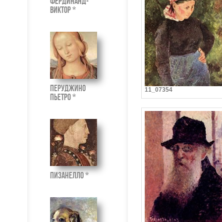
Фердинанд-
Виктор *
Перуджино
11_07354
Пьетро *
Пизанелло *