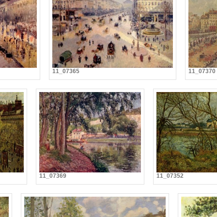
11_07365
11_07370
11_07369
11_07352