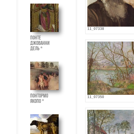
11_07338
Понте
Джованни
дель *
Понтормо
11_07350
Якопо *