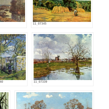
11_07345
40
11_07339