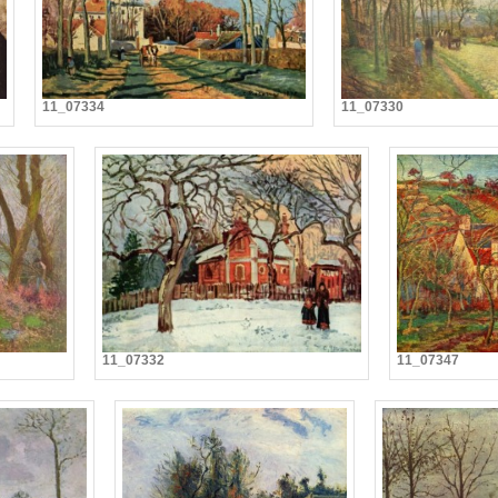
11_07334
11_07330
11_07332
11_07347