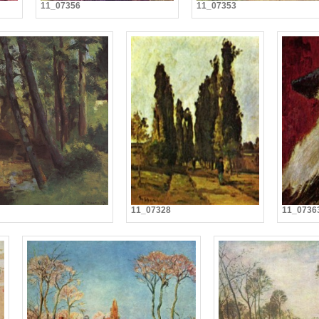
11_07356
11_07353
11_07328
11_0736