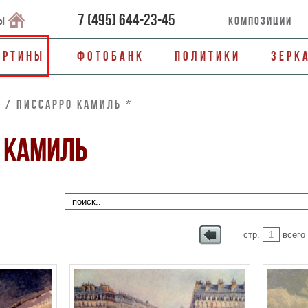
7
(
495
)
644-23-45
ы
Композиции
артины
Фотобанк
Политики
Зерк
- / Писсарро Камиль *
 КАМИЛЬ
стр.
всего