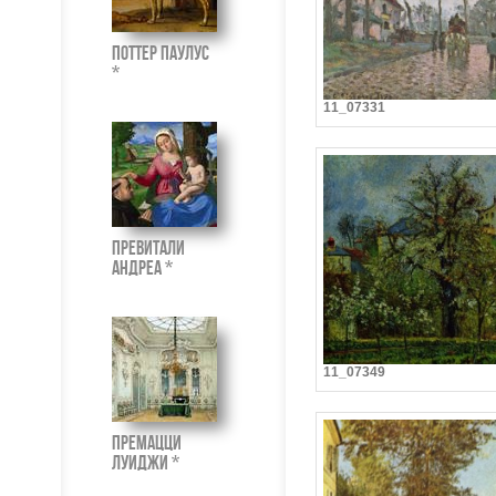
Поттер Паулус
*
11_07331
Превитали
Андреа *
11_07349
Премацци
Луиджи *