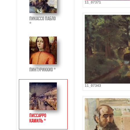
11_07371
Пикассо Пабло
*
Пинтуриккио *
11_07343
Писсарро
Камиль *