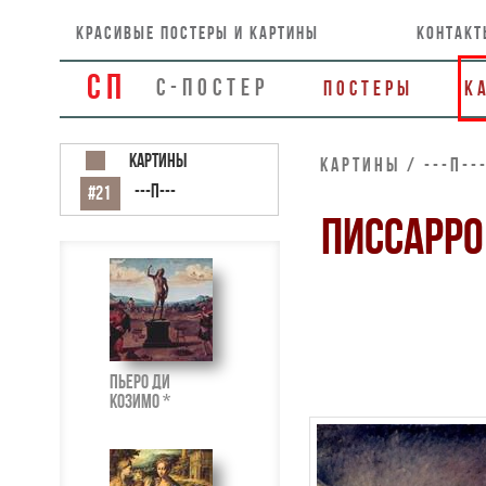
красивые постеры и картины
контакт
СП
С-ПОСТЕР
Постеры
К
Картины
Картины / ---П--
---П---
#21
ПИССАРРО
ПЬЕРО ДИ
КОЗИМО *