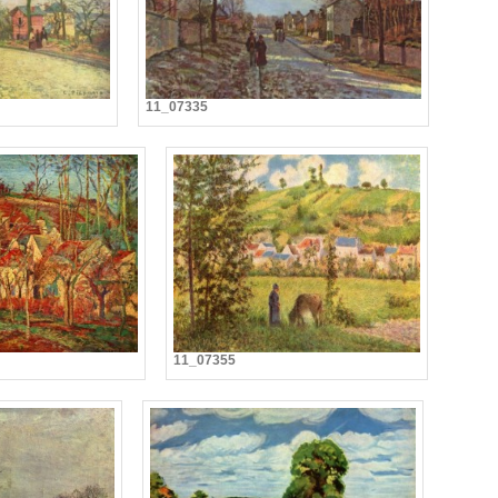
11_07335
11_07355