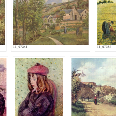
11_07341
11_07358