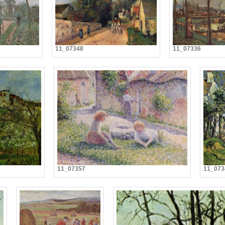
11_07348
11_07336
11_07357
11_073