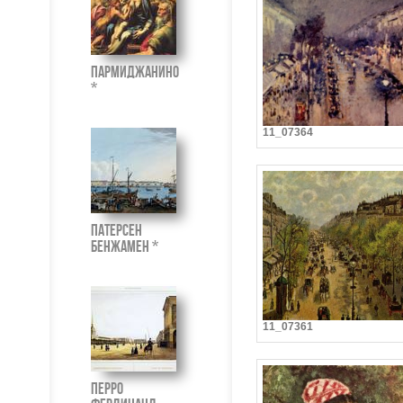
Пармиджанино
*
11_07364
Патерсен
Бенжамен *
11_07361
Перро