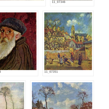
11_07346
3
11_07351