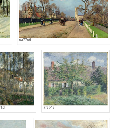
ea77e6
f1d
af3b48