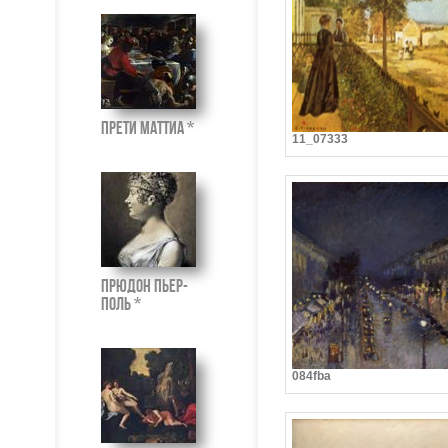
Прети Маттиа *
11_07333
Прюдон Пьер-
Поль *
084fba