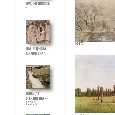
Пуссен Никола
*
b31734
Пьеро делла
Франческа *
Пюви де
Шаванн Пьер-
Сесиль *