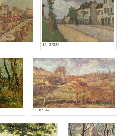
11_07329
11_07342