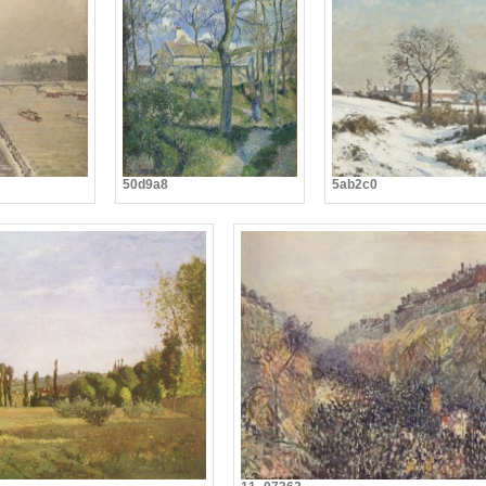
50d9a8
5ab2c0