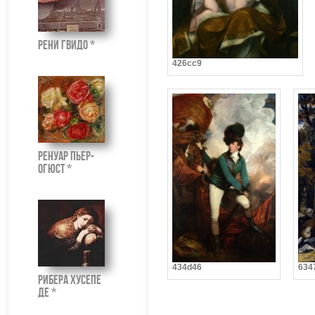
Рени Гвидо *
426cc9
Ренуар Пьер-
Огюст *
434d46
634
Рибера Хусепе
де *