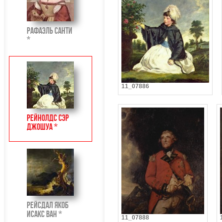
Рафаэль Санти
*
11_07886
Рейнолдс Сэр
Джошуа *
Рейсдал Якоб
Исакс ван *
11_07888