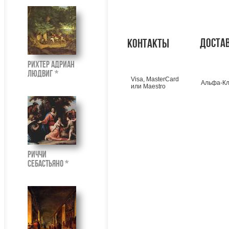
доста
контакты
Рихтер Адриан
Людвиг *
Visa, MasterCard
Альфа-Кл
или Maestro
Риччи
Себастьяно *