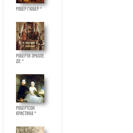
Робер Гюбер *
Роберти Эрколе
де *
Робертсон
Кристина *