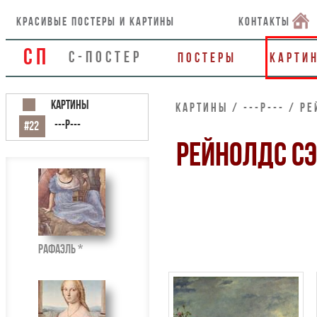
красивые постеры и картины
контакты
СП
С-ПОСТЕР
Постеры
Карти
Картины
Картины / ---Р--- / Р
---Р---
#22
РЕЙНОЛДС С
Рафаэль *