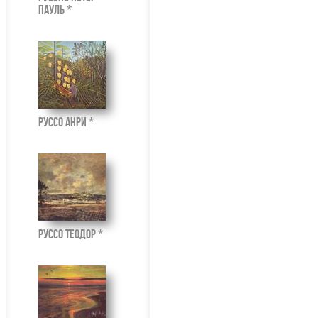
Пауль *
Руссо Анри *
Руссо Теодор *