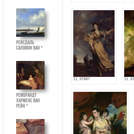
Рейсдаль
Саломон ван *
11_07887
11_0
Рембрандт
Харменс ван
Рейн *