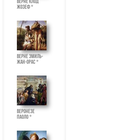
Верне Клод
Жозеф *
Верне Эмиль-
Жан-Орас *
Веронезе
Паоло *