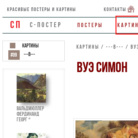
красивые постеры и картины
контакты
СП
С-ПОСТЕР
Постеры
Карти
Картины
Картины / ---В--- / В
---В---
#09
ВУЭ СИМОН
Вальдмюллер
Фердинанд
Георг *