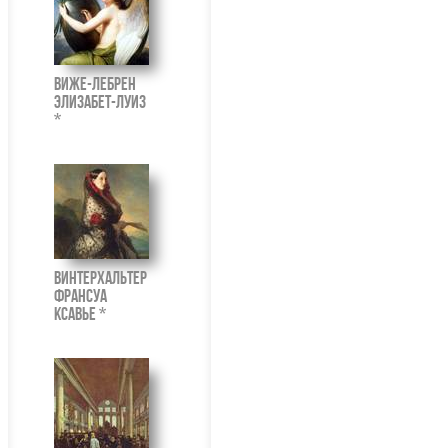
Виже-Лебрен
Элизабет-Луиз
*
Винтерхальтер
Франсуа
Ксавье *