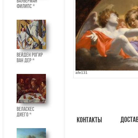
Вауверман
Филипс *
Вейден Рогир
ван дер *
afe131
Веласкес
Диего *
доста
контакты