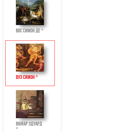
Вос Симон де *
Вуэ Симон *
Вюйар Эдуард
*