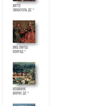
Витте
Эмануэль де *
Виц (Витц)
Конрад *
Вламинк
Морис де *