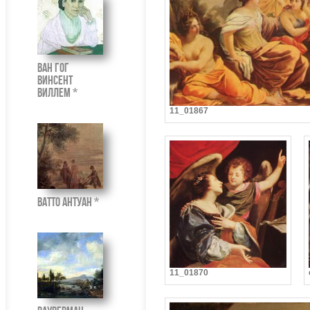
Ван Гог
Винсент
Виллем *
11_01867
Ватто Антуан *
11_01870