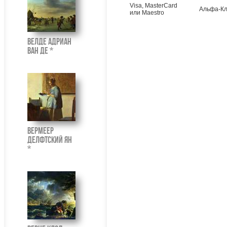
Visa, MasterCard
Альфа-Кл
или Maestro
Велде Адриан
ван де *
Вермеер
Делфтский Ян
*