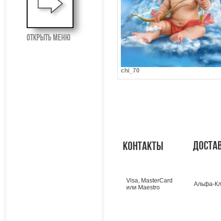
открыть меню
chi_70
доста
контакты
Visa, MasterCard
Альфа-Кл
или Maestro