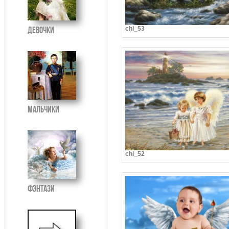
Девочки
chi_53
Мальчики
chi_52
Фэнтази