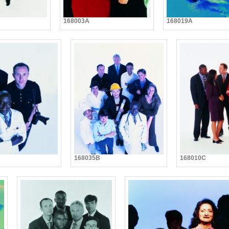
168003A
168019A
168035B
168010C