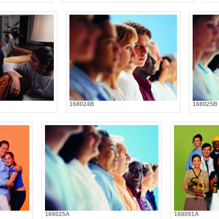
168024B
168025B
168025A
168091A