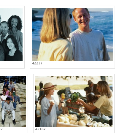
42237
02
42187