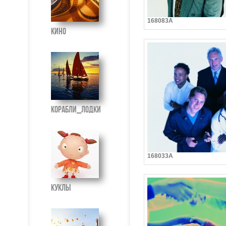
168083A
Кино
Корабли_Лодки
168033A
Куклы