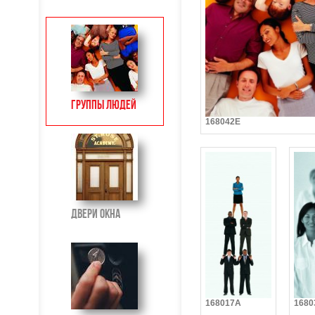
Группы людей
168042E
Двери окна
168017A
1680