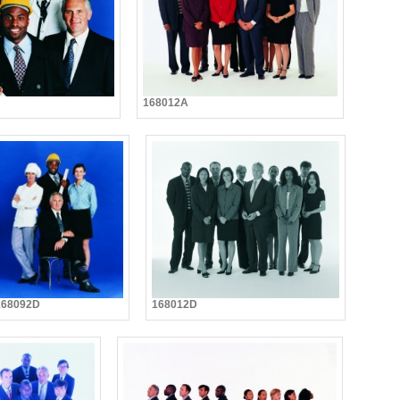
168012A
168092D
168012D