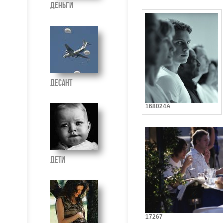
Деньги
Десант
168024A
Дети
17267