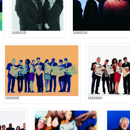
168001D
168022A
168088E
168088D