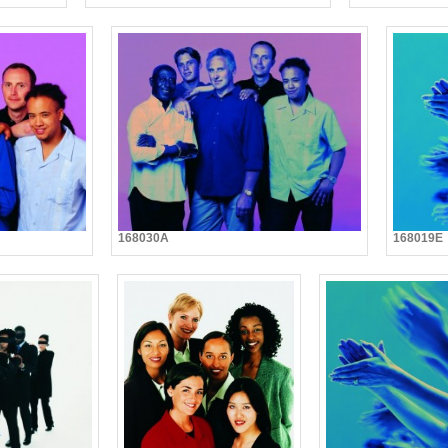
168030A
168019E