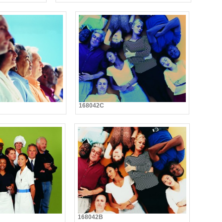
168042C
168042B