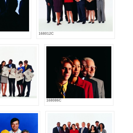
168012C
168086C