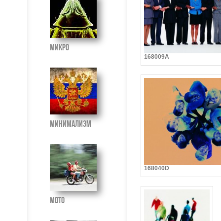
Микро
168009A
Минимализм
168040D
Мото