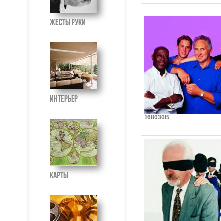
Жесты руки
Интерьер
168030B
Карты