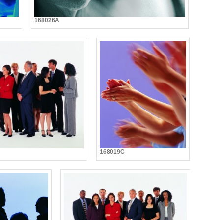
168026A
168019C