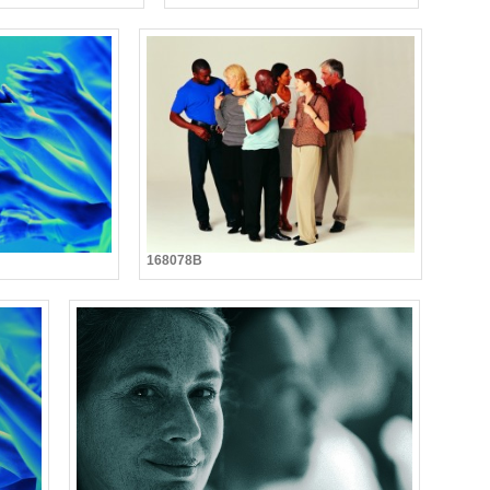
168078B