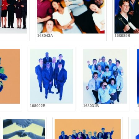
168043A
168089B
168002B
168031B