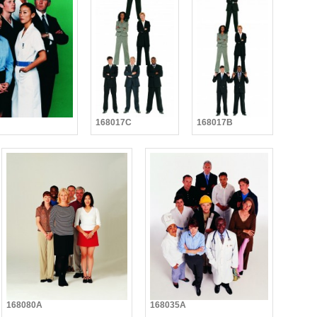
168017C
168017B
168080A
168035A