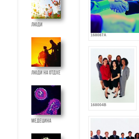
Люди
168087A
Люди на отдхе
168004B
Медецина