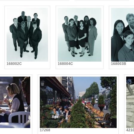
168002C
168004C
168003B
17268
421