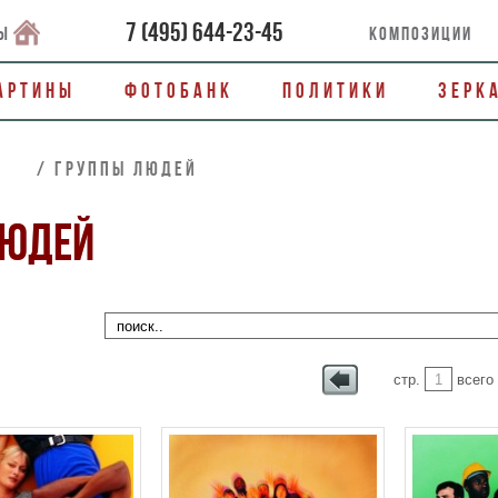
7
(
495
)
644-23-45
ы
Композиции
артины
Фотобанк
Политики
Зерк
ОЕ / Группы людей
ЛЮДЕЙ
стр.
всего