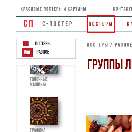
красивые постеры и картины
контакт
СП
С-ПОСТЕР
Постеры
К
Глобусы
Постеры
Постеры / РАЗН
РАЗНОЕ
#08
ГРУППЫ 
Гоночные
машины
Графика