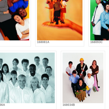
168081A
168093C
36A
168034B