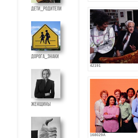
Дети_Родители
Дорога_Знаки
42191
Женщины
168029A