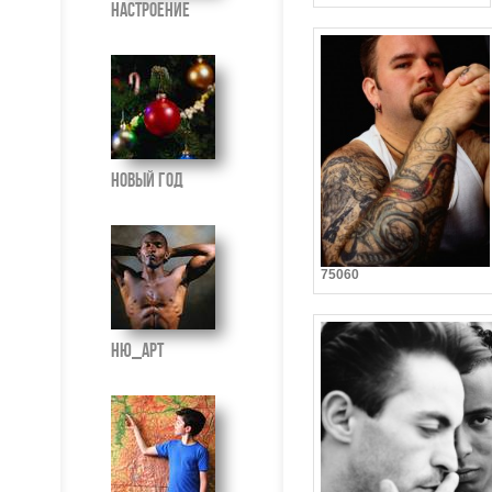
Настроение
Новый год
75060
Ню_Арт