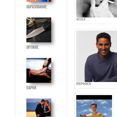
Образование
42314
Оружие
REP0063I
Парни