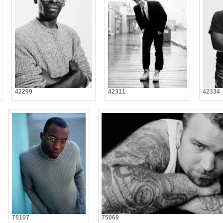
42299
42311
42334
75107
75069