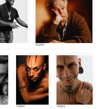
42209
75064
75063