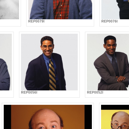
REP0079I
REP0076I
REP0056I
REP0052I