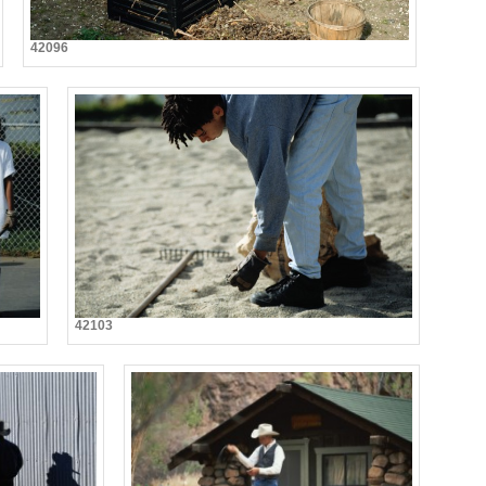
42096
42103