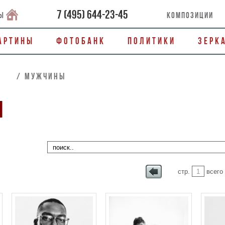
7
(
495
)
644-23-45
ы
Композиции
артины
Фотобанк
Политики
Зерк
ОЕ / Мужчины
Ы
стр.
всего