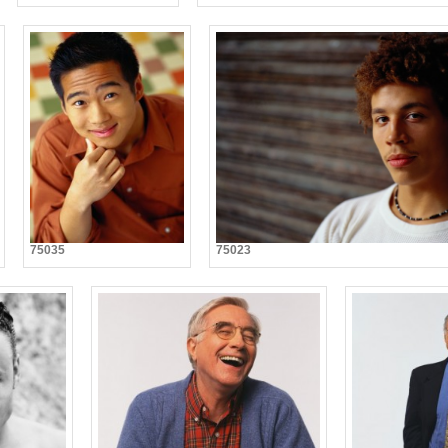
75035
75023