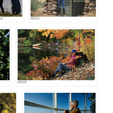
12
42113
42124