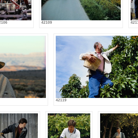
2106
42109
421
42119