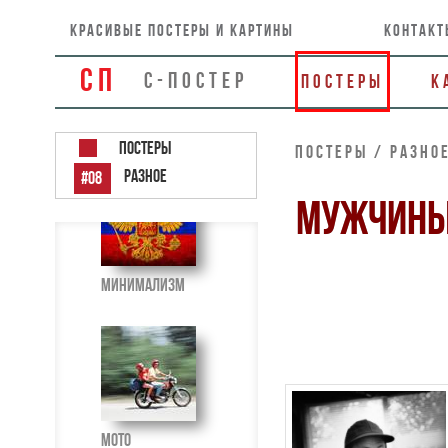
красивые постеры и картины
контакт
СП
С-ПОСТЕР
Постеры
К
Микро
Постеры
Постеры / РАЗН
РАЗНОЕ
#08
МУЖЧИН
Минимализм
Мото