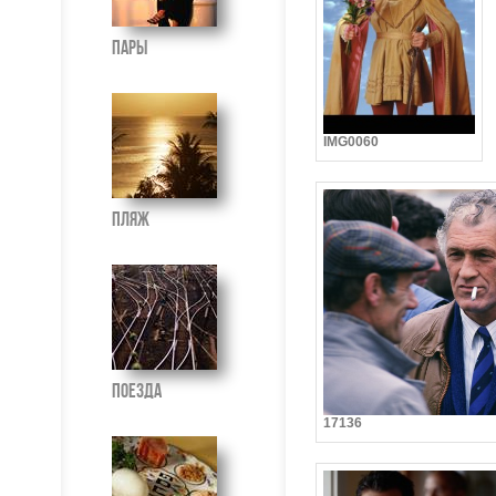
Пары
IMG0060
Пляж
Поезда
17136