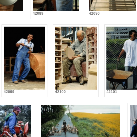
42089
42090
42099
42100
42101