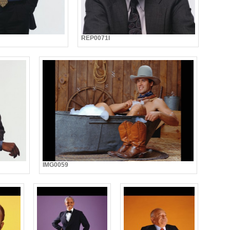
REP0071I
IMG0059