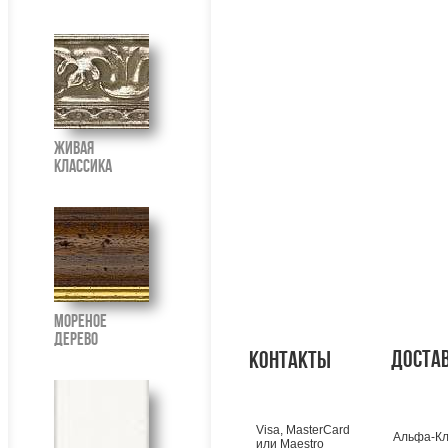
Живая
Классика
Мореное
Дерево
доста
контакты
Visa, MasterCard
Альфа-Кл
или Maestro